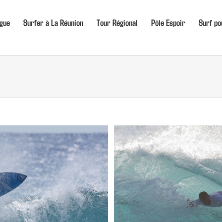
igue
Surfer à La Réunion
Tour Régional
Pôle Espoir
Surf po
e étape 2016