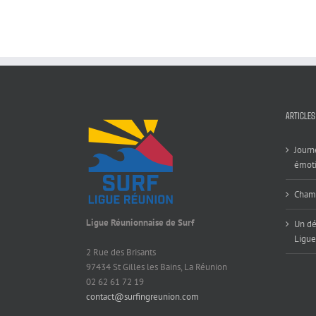
ARTICLES
Journ
émoti
Champ
Ligue Réunionnaise de Surf
Un dé
Ligue
2 Rue des Brisants
97434 St Gilles les Bains, La Réunion
02 62 61 72 19
contact@surfingreunion.com