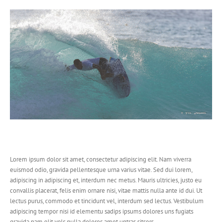
View
Larger
Image
Lorem ipsum dolor sit amet, consectetur adipiscing elit. Nam viverra
euismod odio, gravida pellentesque urna varius vitae. Sed dui lorem,
adipiscing in adipiscing et, interdum nec metus. Mauris ultricies, justo eu
convallis placerat, felis enim ornare nisi, vitae mattis nulla ante id dui. Ut
lectus purus, commodo et tincidunt vel, interdum sed lectus. Vestibulum
adipiscing tempor nisi id elementu sadips ipsums dolores uns fugiats
gravida nam elit vols nulla dolores amet untras sitsers.