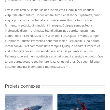
Cras id erat arcu. Suspendisse nec lacinia eros. Morbi in nisl ut quam
vulputate elementum. Donec ornare, turpis eget rhoncus pharetra, nunc
augue porta orci, eu volutpat enim nisi ac risus. Proin a tortor id orci
fermentum sollicitudin tincidunt in magna. Quisque semper, leo a
malesuada dictum, orci massa blandit diam, nec porttitor quam nunc
laoreet odio. Maecenas sed felis ante, non cursus justo. Vivamus semper
euismod vulputate. Praesent a hendrerit sapien. Sed dapibus leo rutrum
lorem convallis et commodo urna tempus. Quisque hendrerit imperdiet
erat id fringilla. Vivamus vitae odio nisi, sit amet pellentesque justo.
Pellentesque enim enim, ultricies sit amet blandit a, sagittis vel dolor. Cras
lorem purus, posuere sed hendrerit ac, varius vel eros. Quisque nisl ante,
posuere pulvinar bibendum a, malesuada sed mi.
Projets connexes