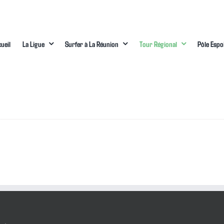
ueil
La Ligue
Surfer à La Réunion
Tour Régional
Pôle Espo