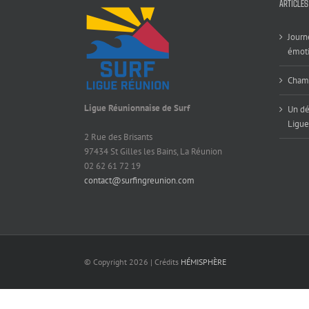
ARTICLES
Journ
émoti
Champ
Ligue Réunionnaise de Surf
Un dé
Ligue
2 Rue des Brisants
97434 St Gilles les Bains, La Réunion
02 62 61 72 19
contact@surfingreunion.com
© Copyright
2026 | Crédits
HÉMISPHÈRE