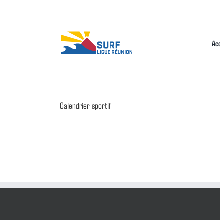
Passer
au
contenu
Acc
Calendrier sportif