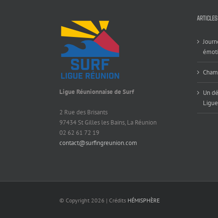
ARTICLES
Journ
émoti
Champ
Ligue Réunionnaise de Surf
Un dé
Ligue
2 Rue des Brisants
97434 St Gilles les Bains, La Réunion
02 62 61 72 19
contact@surfingreunion.com
© Copyright
2026 | Crédits
HÉMISPHÈRE