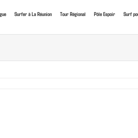
igue
Surfer à La Réunion
Tour Régional
Pôle Espoir
Surf po