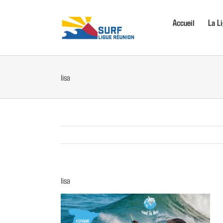
Passer
au
Accueil
La L
contenu
lisa
lisa