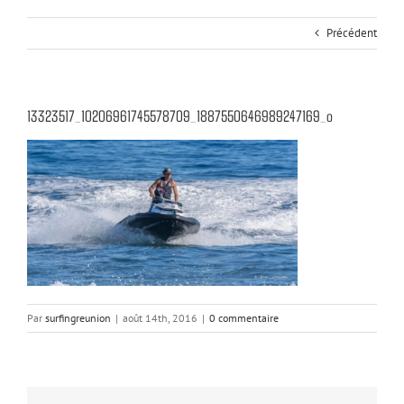
Précédent
13323517_10206961745578709_1887550646989247169_o
Par
surfingreunion
|
août 14th, 2016
|
0 commentaire