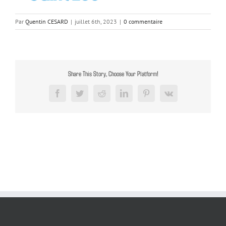
Par
Quentin CESARD
|
juillet 6th, 2023
|
0 commentaire
Share This Story, Choose Your Platform!
Facebook
Twitter
Reddit
LinkedIn
Pinterest
Vk