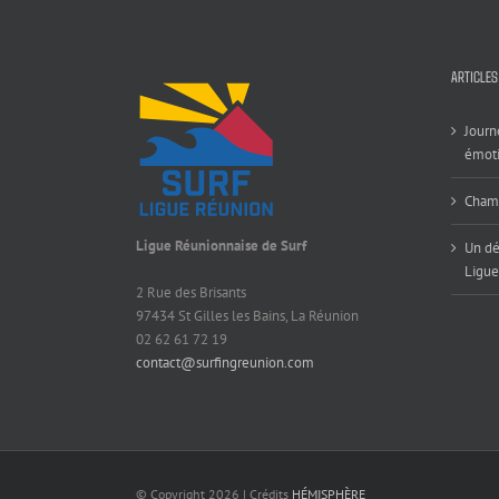
ARTICLES
Journ
émoti
Champ
Ligue Réunionnaise de Surf
Un dé
Ligue
2 Rue des Brisants
97434 St Gilles les Bains, La Réunion
02 62 61 72 19
contact@surfingreunion.com
© Copyright
2026 | Crédits
HÉMISPHÈRE