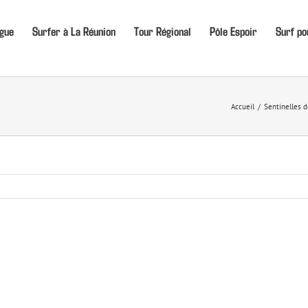
igue
Surfer à La Réunion
Tour Régional
Pôle Espoir
Surf po
Accueil
Sentinelles d