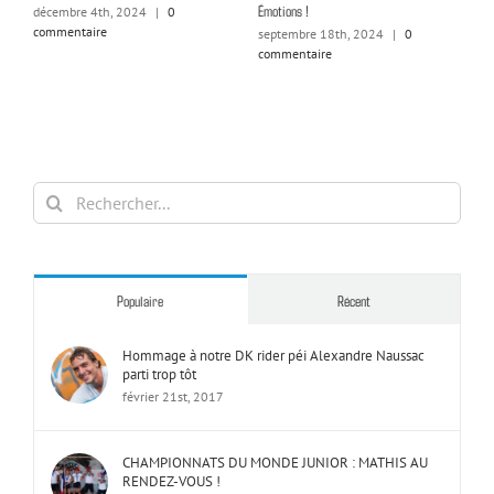
n
Émotions !
décembre 4th, 2024
|
0
a
commentaire
septembre 18th, 2024
|
0
commentaire
Rechercher:
Populaire
Récent
Hommage à notre DK rider péi Alexandre Naussac
parti trop tôt
février 21st, 2017
CHAMPIONNATS DU MONDE JUNIOR : MATHIS AU
RENDEZ-VOUS !