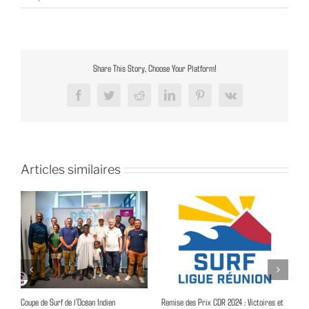
Share This Story, Choose Your Platform!
Facebook
Twitter
Reddit
LinkedIn
Pinterest
Vk
Articles similaires
la
Coupe de Surf de l’Océan Indien
Remise des Prix CDR 2024 : Victoires et
Ca