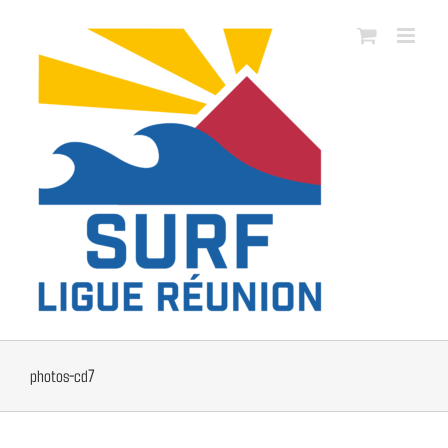
Passer
au
contenu
photos-cd7