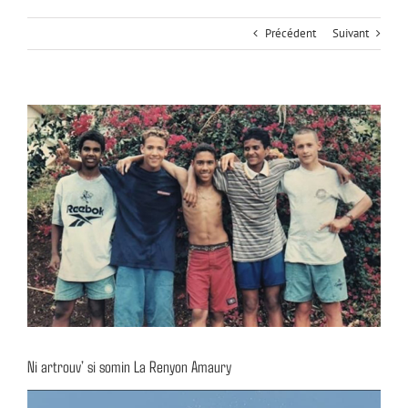
Précédent
Suivant
Voir
l'image
agrandie
Ni artrouv’ si somin La Renyon Amaury