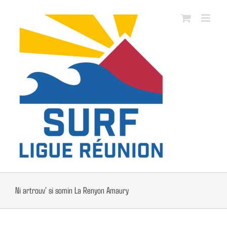
Passer
au
contenu
Ni artrouv’ si somin La Renyon Amaury