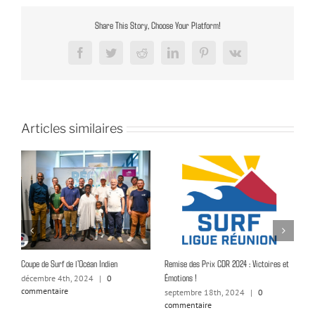
Share This Story, Choose Your Platform!
Facebook
Twitter
Reddit
LinkedIn
Pinterest
Vk
Articles similaires
la
Coupe de Surf de l’Océan Indien
Remise des Prix CDR 2024 : Victoires et
Dé
n
Émotions !
décembre 4th, 2024
|
0
n
commentaire
c
septembre 18th, 2024
|
0
commentaire