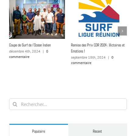
la
Coupe de Surf de l’Océan Indien
Remise des Prix CDR 2024 : Victoires et
Dé
n
Émotions !
décembre 4th, 2024
|
0
n
commentaire
c
septembre 18th, 2024
|
0
commentaire
Rechercher:
Populaire
Récent