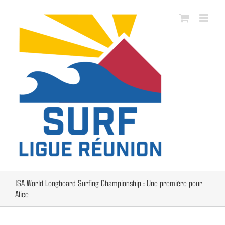
Passer
au
contenu
ISA World Longboard Surfing Championship : Une première pour
Alice