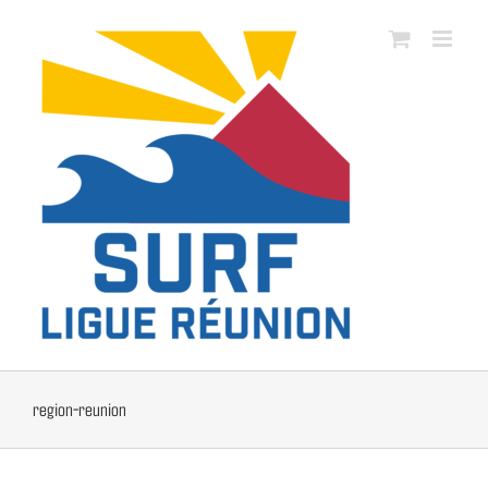
Passer
au
contenu
region-reunion