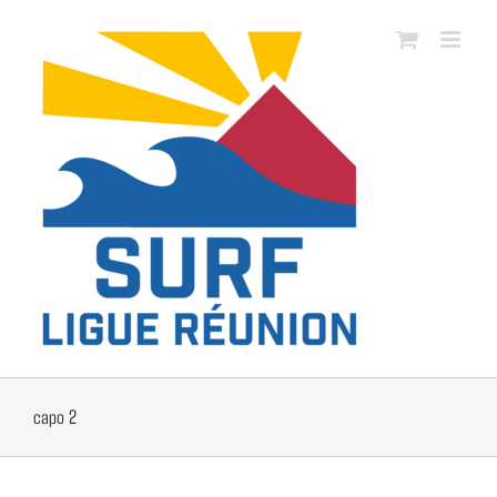
Passer
au
contenu
capo 2