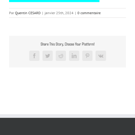
Par
Quentin CESARD
|
janvier 25th, 2024
|
0 commentaire
Share This Story, Choose Your Platform!
Facebook
Twitter
Reddit
LinkedIn
Pinterest
Vk