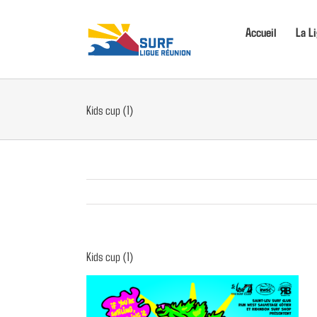
Passer
au
Accueil
La L
contenu
Kids cup (1)
Kids cup (1)