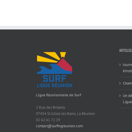
ARTICLES
Journ
émoti
Champ
Ligue Réunionnaise de Surf
Un dé
Ligue
2 Rue des Brisants
97434 St Gilles les Bains, La Réunion
02 62 61 72 19
contact@surfingreunion.com