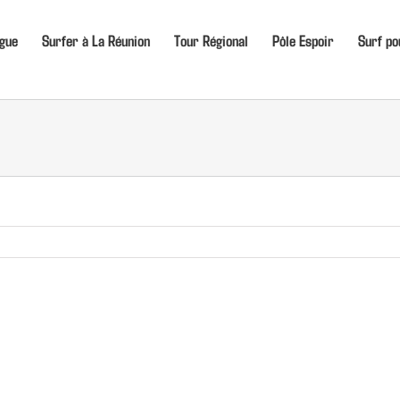
igue
Surfer à La Réunion
Tour Régional
Pôle Espoir
Surf po