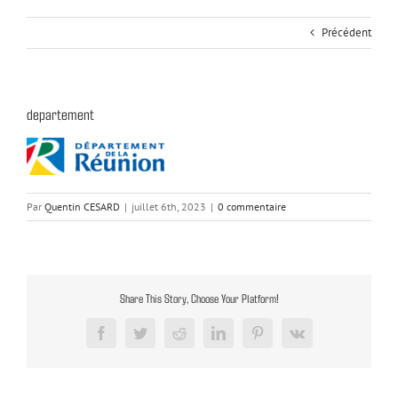
Précédent
departement
Par
Quentin CESARD
|
juillet 6th, 2023
|
0 commentaire
Share This Story, Choose Your Platform!
Facebook
Twitter
Reddit
LinkedIn
Pinterest
Vk