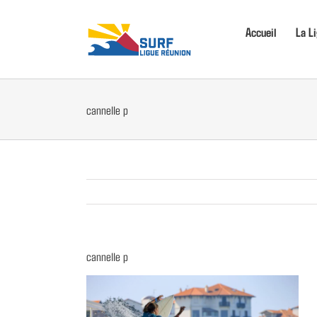
Passer
au
Accueil
La L
contenu
cannelle p
cannelle p