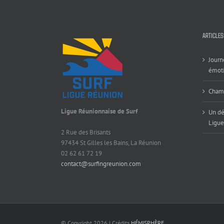
ARTICLES
Journ
émoti
Champ
Ligue Réunionnaise de Surf
Un dé
Ligue
2 Rue des Brisants
97434 St Gilles les Bains, La Réunion
02 62 61 72 19
contact@surfingreunion.com
© Copyright
2026 | Crédits
HÉMISPHÈRE