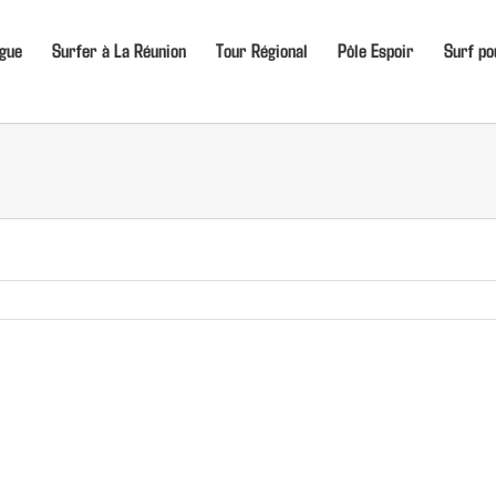
igue
Surfer à La Réunion
Tour Régional
Pôle Espoir
Surf po