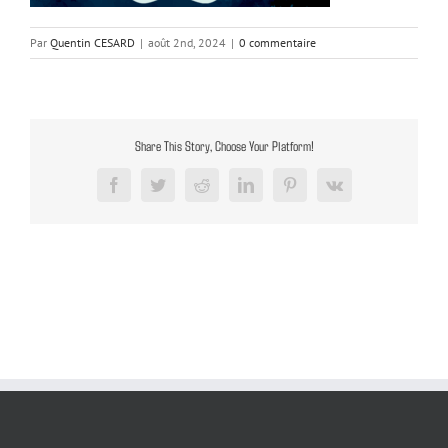
Par
Quentin CESARD
|
août 2nd, 2024
|
0 commentaire
Share This Story, Choose Your Platform!
Facebook
Twitter
Reddit
LinkedIn
Pinterest
Vk