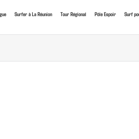
igue
Surfer à La Réunion
Tour Régional
Pôle Espoir
Surf po