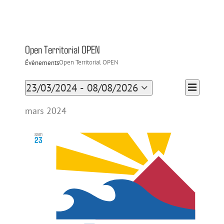
Open Territorial OPEN
Open Territorial OPEN
Évènements
Navigation
Évènements
23/03/2024
 - 
08/08/2026
Liste
Navigation
de
Sélectionnez
par
vues
une
mars 2024
date.
Évènement
consultations
sam
23