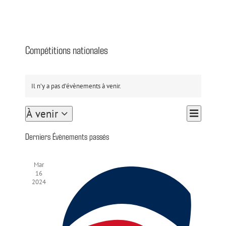
Compétitions nationales
Il n’y a pas d’évènements à venir.
Navigation
À venir
Liste
Navigation
de
Sélectionnez
par
vues
une
Derniers Évènements passés
date.
Évènement
consultations
Mar
16
2024