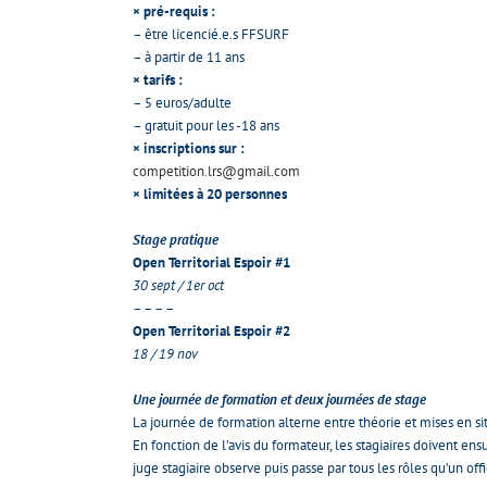
× pré-requis :
– être licencié.e.s FFSURF
– à partir de 11 ans
× tarifs :
– 5 euros/adulte
– gratuit pour les -18 ans
× inscriptions sur :
competition.lrs@gmail.com
× limitées à 20 personnes
Stage pratique
Open Territorial Espoir #1
30 sept / 1er oct
– – – –
Open Territorial Espoir #2
18 / 19 nov
Une journée de formation et deux journées de stage
La journée de formation alterne entre théorie et mises en s
En fonction de l’avis du formateur, les stagiaires doivent en
juge stagiaire observe puis passe par tous les rôles qu’un offi