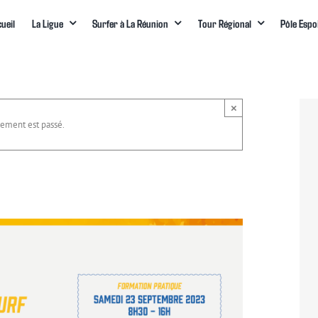
ueil
La Ligue
Surfer à La Réunion
Tour Régional
Pôle Espo
×
ement est passé.