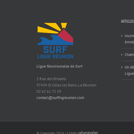
ARTICLES
Journ
émoti
Champ
Ligue Réunionnaise de Surf
Un dé
Ligue
2 Rue des Brisants
97434 St Gilles les Bains, La Réunion
02 62 61 72 19
contact@surfingreunion.com
© Copyright
2026 | Crédits
HÉMISPHÈRE