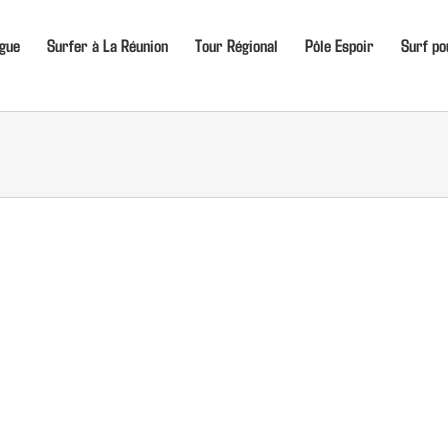
igue
Surfer à La Réunion
Tour Régional
Pôle Espoir
Surf po