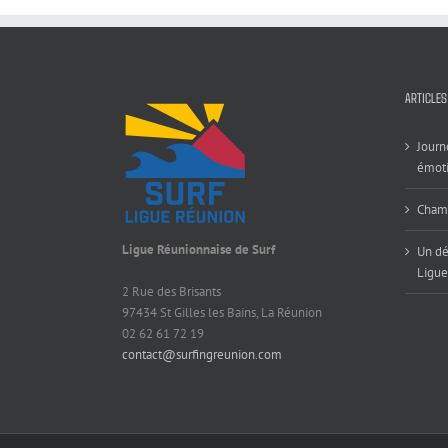
ARTICLES
Journ
émoti
Champ
Ligue Réunionnaise de Surf
Un dé
Ligue
2 Rue des Brisants
97434 St Gilles les Bains, La Réunion
02 62 61 72 19
contact@surfingreunion.com