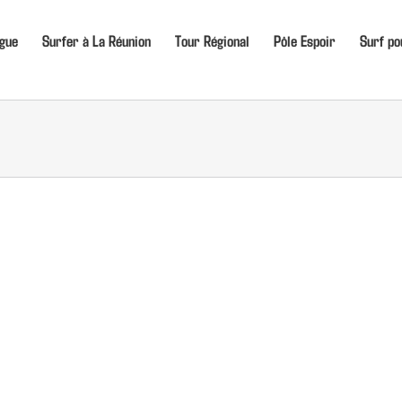
igue
Surfer à La Réunion
Tour Régional
Pôle Espoir
Surf po