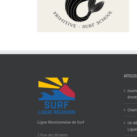
ARTICLES
Journ
émoti
Champ
Ligue Réunionnaise de Surf
Un dé
Ligue
2 Rue des Brisants