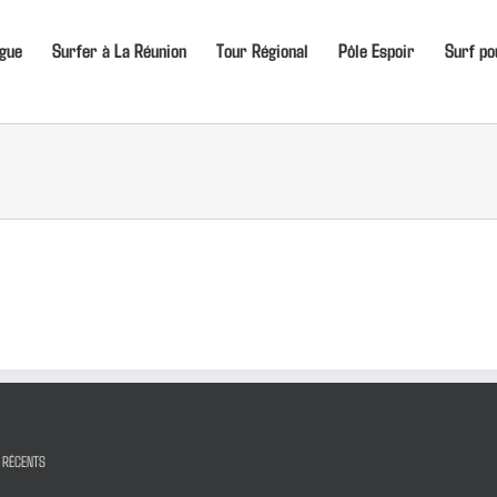
igue
Surfer à La Réunion
Tour Régional
Pôle Espoir
Surf po
 RÉCENTS