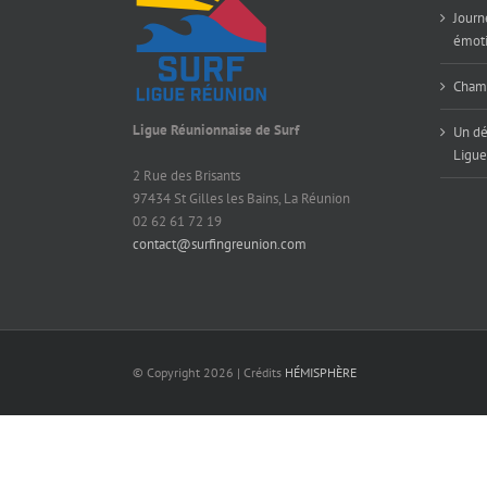
Journ
émoti
Champ
Ligue Réunionnaise de Surf
Un dé
Ligue
2 Rue des Brisants
97434 St Gilles les Bains, La Réunion
02 62 61 72 19
contact@surfingreunion.com
© Copyright
2026 | Crédits
HÉMISPHÈRE